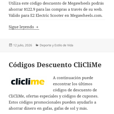
Utiliza este código descuento de Megawheels podrás
ahorrar $122.9 para las compras a través de su web.
Válido para E2 Electric Scooter en Megawheels.com.
Código Descuento Megawheels
Sigue leyendo
Publicado
Categorías
12 julio, 2026
Deporte y Estilo de Vida
el
Códigos Descuento CliCliMe
A continuación puede
encontrar los últimos
códigos de descuento de
CliCliMe, ofertas especiales y códigos de cupones.
Estos códigos promocionales pueden ayudarlo a
ahorrar dinero en gafas, gafas de sol y más.