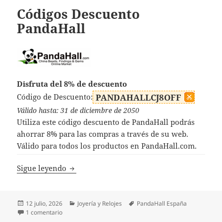
Códigos Descuento
PandaHall
Disfruta del 8% de descuento
Código de Descuento:
PANDAHALLCJ8OFF
Válido hasta: 31 de diciembre de 2050
Utiliza este código descuento de PandaHall podrás
ahorrar 8% para las compras a través de su web.
Válido para todos los productos en PandaHall.com.
Códigos Descuento PandaHall
Sigue leyendo
Publicado
Categorías
Etiquetas
12 julio, 2026
Joyería y Relojes
PandaHall España
el
en Códigos Descuento PandaHall
1 comentario