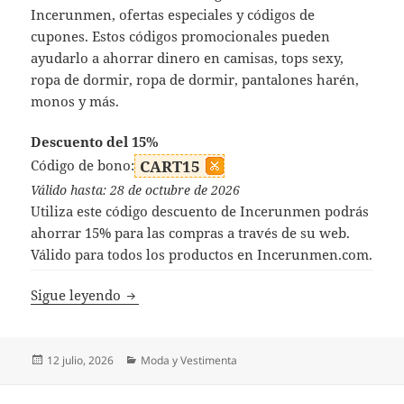
Incerunmen, ofertas especiales y códigos de
cupones. Estos códigos promocionales pueden
ayudarlo a ahorrar dinero en camisas, tops sexy,
ropa de dormir, ropa de dormir, pantalones harén,
monos y más.
Descuento del 15%
Código de bono:
CART15
Válido hasta: 28 de octubre de 2026
Utiliza este código descuento de Incerunmen podrás
ahorrar 15% para las compras a través de su web.
Válido para todos los productos en Incerunmen.com.
Códigos Descuento Incerunmen
Sigue leyendo
Publicado
Categorías
12 julio, 2026
Moda y Vestimenta
el