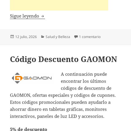
Códigos Descuento CliCliMe
Sigue leyendo
Publicado
Categorías
en Códigos Descue
12 julio, 2026
Salud y Belleza
1 comentario
el
Código Descuento GAOMON
A continuación puede
encontrar los últimos
códigos de descuento de
GAOMON, ofertas especiales y códigos de cupones.
Estos códigos promocionales pueden ayudarlo a
ahorrar dinero en tabletas gráficas, monitores
interactivos, paneles de luz LED y accesorios.
5% de descuento