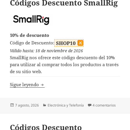
Códigos Descuento SmallRig
10% de descuento
Código de Descuento:
SHOP10
Válido hasta: 18 de noviembre de 2026
SmallRig nos ofrece este código descuento del 10%
para utilizar al comprar todos los productos a través
de su sitio web.
Códigos Descuento SmallRig
Sigue leyendo
Publicado
Categorías
en Códig
7 agosto, 2026
Electrónica y Telefonía
4 comentarios
el
Códigos Descuento