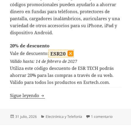
códigos promocionales pueden ayudarlo a ahorrar
dinero en fundas para teléfonos, protectores de
pantalla, cargadores inalámbricos, auriculares y una
variedad de otros accesorios para su iPhone, iPad y
dispositivo Android.
20% de descuento
Vale de descuento:
ESR20
Válido hasta: 14 de febrero de 2027
Utiliza este código descuento de ESR TECH podrás
ahorrar 20% para las compras a través de su web.
Válido para todos los productos en Esrtech.com.
Código Descuento ESR
Sigue leyendo
Publicado
Categorías
en Código 
31 julio, 2026
Electrónica y Telefonía
1 comentario
el