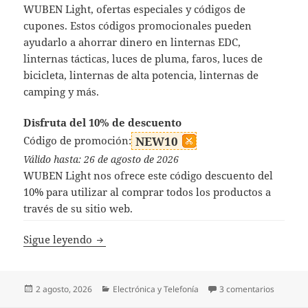
WUBEN Light, ofertas especiales y códigos de
cupones. Estos códigos promocionales pueden
ayudarlo a ahorrar dinero en linternas EDC,
linternas tácticas, luces de pluma, faros, luces de
bicicleta, linternas de alta potencia, linternas de
camping y más.
Disfruta del 10% de descuento
Código de promoción:
NEW10
Válido hasta: 26 de agosto de 2026
WUBEN Light nos ofrece este código descuento del
10% para utilizar al comprar todos los productos a
través de su sitio web.
Códigos Descuento WUBEN Light
Sigue leyendo
Publicado
Categorías
en Códi
2 agosto, 2026
Electrónica y Telefonía
3 comentarios
el