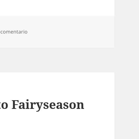
en Códigos Descuento Ever-Pretty
 comentario
o Fairyseason