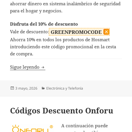
ahorrar dinero en sistema inalámbrico de seguridad
para el hogar y negocios.
Disfruta del 10% de descuento
Vale de descuento:
GREENPROMOCODE
Ahorra 10% en todos los productos de Hosmart
introduciendo este código promocional en la cesta
de compra.
Códigos Descuento Hosmart
Sigue leyendo
Publicado
Categorías
3 mayo, 2026
Electrónica y Telefonía
el
Códigos Descuento Onforu
A continuación puede