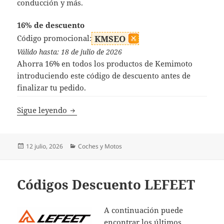
conducción y más.
16% de descuento
Código promocional:
KMSEO
Válido hasta: 18 de julio de 2026
Ahorra 16% en todos los productos de Kemimoto
introduciendo este código de descuento antes de
finalizar tu pedido.
Códigos Descuento Kemimoto
Sigue leyendo
Publicado
Categorías
12 julio, 2026
Coches y Motos
el
Códigos Descuento LEFEET
A continuación puede
encontrar los últimos