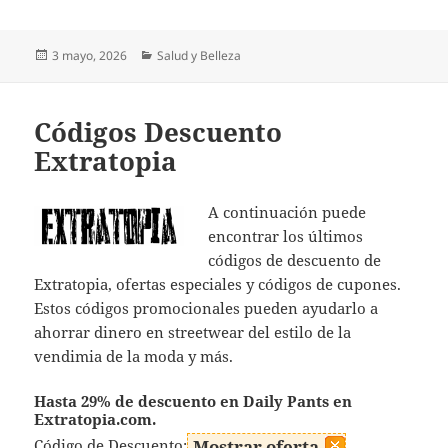
Publicado
Categorías
3 mayo, 2026
Salud y Belleza
el
Códigos Descuento
Extratopia
A continuación puede
encontrar los últimos
códigos de descuento de
Extratopia, ofertas especiales y códigos de cupones.
Estos códigos promocionales pueden ayudarlo a
ahorrar dinero en streetwear del estilo de la
vendimia de la moda y más.
Hasta 29% de descuento en Daily Pants en
Extratopia.com.
Código de Descuento:
Mostrar oferta