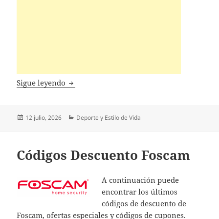
Códigos Descuento LEFEET
Sigue leyendo
Publicado
Categorías
12 julio, 2026
Deporte y Estilo de Vida
el
Códigos Descuento Foscam
A continuación puede
encontrar los últimos
códigos de descuento de
Foscam, ofertas especiales y códigos de cupones.