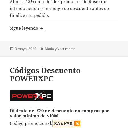
Ahorra 15% en todos los productos de Rosekini
introduciendo este código de descuento antes de
finalizar tu pedido.
Códigos Descuento Rosekini
Sigue leyendo
Publicado
Categorías
3 mayo, 2026
Moda y Vestimenta
el
Códigos Descuento
POWERXPC
Disfruta del $30 de descuento en compras por
valor mínimo de $1000
Código promocional:
SAVE30