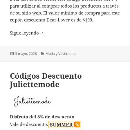
para utilizar al comprar todos los productos a través
de su sitio web. El valor mínimo de compra para este
cupón descuento Dear-Lover es de $199.
Códigos Descuento Dear-Lover
Sigue leyendo
Publicado
Categorías
3 mayo, 2026
Moda y Vestimenta
el
Códigos Descuento
Juliettemode
Disfruta del 8% de descuento
Vale de descuento:
SUMMER