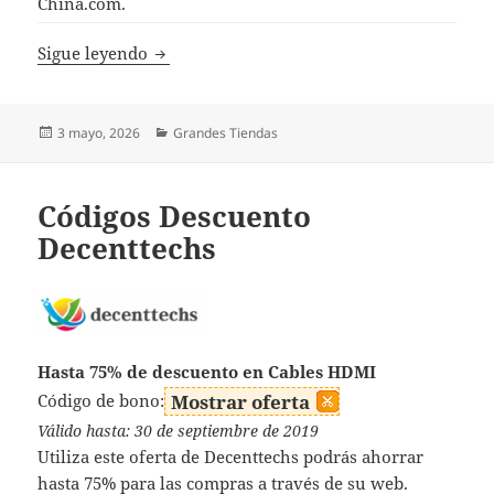
China.com.
Códigos Descuento Made-in-China
Sigue leyendo
Publicado
Categorías
3 mayo, 2026
Grandes Tiendas
el
Códigos Descuento
Decenttechs
Hasta 75% de descuento en Cables HDMI
Código de bono:
Mostrar oferta
Válido hasta: 30 de septiembre de 2019
Utiliza este oferta de Decenttechs podrás ahorrar
hasta 75% para las compras a través de su web.