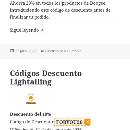
Ahorra 20% en todos los productos de Doogee
introduciendo este código de descuento antes de
finalizar tu pedido.
Códigos Descuento Doogee
Sigue leyendo
Publicado
Categorías
12 julio, 2026
Electrónica y Telefonía
el
Códigos Descuento
Lightailing
Descuento del 10%
Código de Descuento:
FORYOU20
Válido hasta: 31 de diciembre de 2026