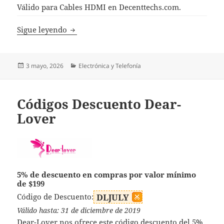
Válido para Cables HDMI en Decenttechs.com.
Códigos Descuento Decenttechs
Sigue leyendo
Publicado
Categorías
3 mayo, 2026
Electrónica y Telefonía
el
Códigos Descuento Dear-
Lover
5% de descuento en compras por valor mínimo
de $199
Código de Descuento:
DLJULY
Válido hasta: 31 de diciembre de 2019
Dear-Lover nos ofrece este código descuento del 5%