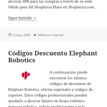
ahorrar 20% para las compras a través de su web.
Válido para All Shoplazza Plans en Shoplazza.com.
Código Descuento Shoplazza
Sigue leyendo
Publicado
Categorías
3 mayo, 2026
Software e Internet
el
Códigos Descuento Elephant
Robotics
A continuación puede
encontrar los últimos
códigos de descuento de
Elephant Robotics, ofertas especiales y códigos de
cupones. Estos códigos promocionales pueden
ayudarlo a ahorrar dinero en brazo robótico,
mascota robótica, robots profesionales y más.