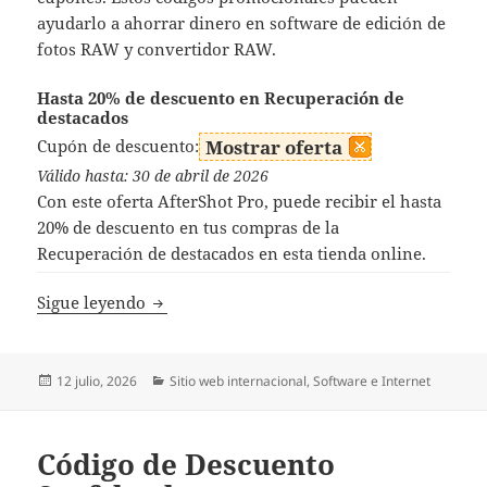
ayudarlo a ahorrar dinero en software de edición de
fotos RAW y convertidor RAW.
Hasta 20% de descuento en Recuperación de
destacados
Cupón de descuento:
Mostrar oferta
Válido hasta: 30 de abril de 2026
Con este oferta AfterShot Pro, puede recibir el hasta
20% de descuento en tus compras de la
Recuperación de destacados en esta tienda online.
Códigos Descuento AfterShot Pro
Sigue leyendo
Publicado
Categorías
12 julio, 2026
Sitio web internacional
,
Software e Internet
el
Código de Descuento