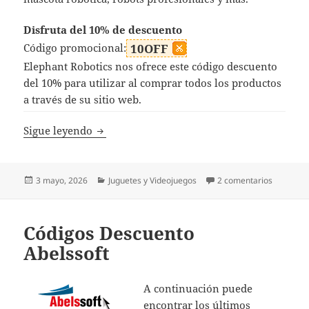
Disfruta del 10% de descuento
Código promocional:
10OFF
Elephant Robotics nos ofrece este código descuento
del 10% para utilizar al comprar todos los productos
a través de su sitio web.
Códigos Descuento Elephant Robotics
Sigue leyendo
Publicado
Categorías
en Códig
3 mayo, 2026
Juguetes y Videojuegos
2 comentarios
el
Códigos Descuento
Abelssoft
A continuación puede
encontrar los últimos