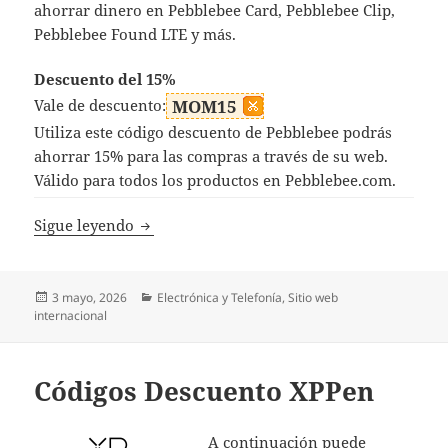
ahorrar dinero en Pebblebee Card, Pebblebee Clip,
Pebblebee Found LTE y más.
Descuento del 15%
Vale de descuento:
MOM15
Utiliza este código descuento de Pebblebee podrás
ahorrar 15% para las compras a través de su web.
Válido para todos los productos en Pebblebee.com.
Códigos Descuento Pebblebee
Sigue leyendo
Publicado
Categorías
3 mayo, 2026
Electrónica y Telefonía
,
Sitio web
el
internacional
Códigos Descuento XPPen
A continuación puede