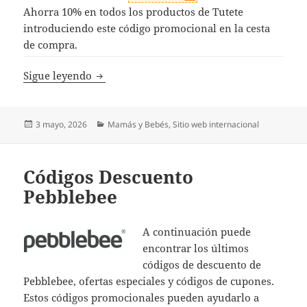
Ahorra 10% en todos los productos de Tutete
introduciendo este código promocional en la cesta
de compra.
Código Promoción Tutete
Sigue leyendo
Publicado
Categorías
3 mayo, 2026
Mamás y Bebés
,
Sitio web internacional
el
Códigos Descuento
Pebblebee
A continuación puede
encontrar los últimos
códigos de descuento de
Pebblebee, ofertas especiales y códigos de cupones.
Estos códigos promocionales pueden ayudarlo a