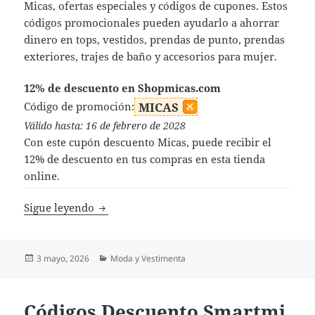
Micas, ofertas especiales y códigos de cupones. Estos
códigos promocionales pueden ayudarlo a ahorrar
dinero en tops, vestidos, prendas de punto, prendas
exteriores, trajes de baño y accesorios para mujer.
12% de descuento en Shopmicas.com
Código de promoción:
MICAS
Válido hasta: 16 de febrero de 2028
Con este cupón descuento Micas, puede recibir el
12% de descuento en tus compras en esta tienda
online.
Códigos Descuento Micas
Sigue leyendo
Publicado
Categorías
3 mayo, 2026
Moda y Vestimenta
el
Códigos Descuento Smartmi