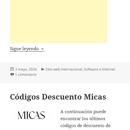
Códigos Descuento Abelssoft
Sigue leyendo
Publicado
Categorías
3 mayo, 2026
Sitio web internacional
,
Software e Internet
el
en Códigos Descuento Abelssoft
1 comentario
Códigos Descuento Micas
A continuación puede
encontrar los últimos
códigos de descuento de