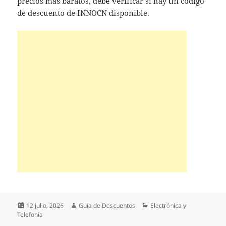
precios más baratos, debe verificar si hay un código
de descuento de INNOCN disponible.
Publicado
Autor
Categorías
12 julio, 2026
Guía de Descuentos
Electrónica y
el
Telefonía