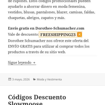
de cupones. Estos códigos promocionales pueden
ayudarlo a ahorrar dinero en moda femenina,
vestidos, blusas, pantalones, blazer, camisas, faldas,
chaquetas, abrigos, zapatos y más.
Envío gratis en Dorothee-Schumacher.com
Vale de descuento:
FREESHIPPING23
Dorothee Schumacher nos ofrece este oferta del
ENVÍO GRATIS para utilizar al comprar todos los
productos a través de su sitio web.
Códigos Descuento Dorothee Schumacher
Sigue leyendo
Publicado
Categorías
3 mayo, 2026
Moda y Vestimenta
el
Códigos Descuento
Slowmoose