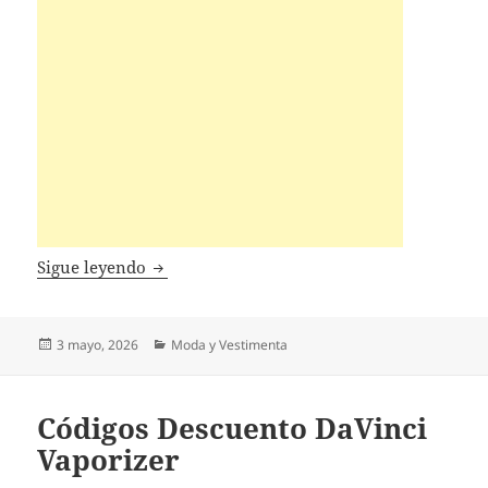
Códigos Descuento Gymboree
Sigue leyendo
Publicado
Categorías
3 mayo, 2026
Moda y Vestimenta
el
Códigos Descuento DaVinci
Vaporizer