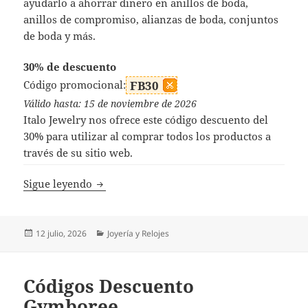
ayudarlo a ahorrar dinero en anillos de boda,
anillos de compromiso, alianzas de boda, conjuntos
de boda y más.
30% de descuento
Código promocional:
FB30
Válido hasta: 15 de noviembre de 2026
Italo Jewelry nos ofrece este código descuento del
30% para utilizar al comprar todos los productos a
través de su sitio web.
Códigos Descuento Italo Jewelry
Sigue leyendo
Publicado
Categorías
12 julio, 2026
Joyería y Relojes
el
Códigos Descuento
Gymboree