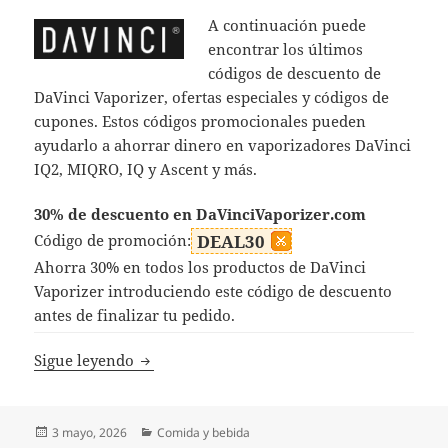
A continuación puede
encontrar los últimos
códigos de descuento de
DaVinci Vaporizer, ofertas especiales y códigos de
cupones. Estos códigos promocionales pueden
ayudarlo a ahorrar dinero en vaporizadores DaVinci
IQ2, MIQRO, IQ y Ascent y más.
30% de descuento en DaVinciVaporizer.com
Código de promoción:
DEAL30
Ahorra 30% en todos los productos de DaVinci
Vaporizer introduciendo este código de descuento
antes de finalizar tu pedido.
Códigos Descuento DaVinci Vaporizer
Sigue leyendo
Publicado
Categorías
3 mayo, 2026
Comida y bebida