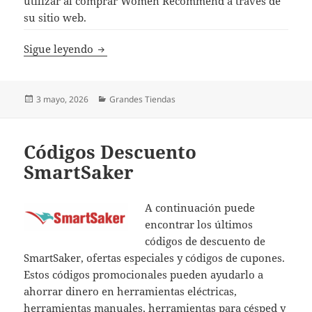
utilizar al comprar Women Recommend a través de
su sitio web.
Códigos Descuento Fordeal
Sigue leyendo
Publicado
Categorías
3 mayo, 2026
Grandes Tiendas
el
Códigos Descuento
SmartSaker
A continuación puede
encontrar los últimos
códigos de descuento de
SmartSaker, ofertas especiales y códigos de cupones.
Estos códigos promocionales pueden ayudarlo a
ahorrar dinero en herramientas eléctricas,
herramientas manuales, herramientas para césped y