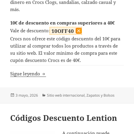
dinero en Crocs Clogs, sandalias, calzado casual y
más.
10€ de descuento en compras superiores a 40€
Vale de descuento:
10OFF40
Crocs nos ofrece este código descuento del 10€ para
utilizar al comprar todos los productos a través de
su sitio web. El valor mínimo de compra para este
cupón descuento Crocs es de 40€.
Códigos Descuento Crocs
Sigue leyendo
Publicado
Categorías
3 mayo, 2026
Sitio web internacional
,
Zapatos y Bolsos
el
Códigos Descuento Lention
A continuación puede