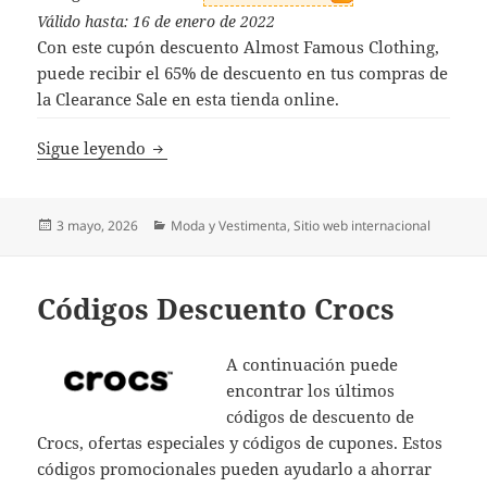
Válido hasta: 16 de enero de 2022
Con este cupón descuento Almost Famous Clothing,
puede recibir el 65% de descuento en tus compras de
la Clearance Sale en esta tienda online.
Códigos Descuento Almost Famous Clothin
Sigue leyendo
Publicado
Categorías
3 mayo, 2026
Moda y Vestimenta
,
Sitio web internacional
el
Códigos Descuento Crocs
A continuación puede
encontrar los últimos
códigos de descuento de
Crocs, ofertas especiales y códigos de cupones. Estos
códigos promocionales pueden ayudarlo a ahorrar