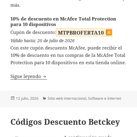
más.
10% de descuento en McAfee Total Protection
para 10 dispositivos
Cupón de descuento:
MTPBROFERTA10
Válido hasta: 20 de julio de 2026
Con este cupón descuento McAfee, puede recibir el
10% de descuento en tus compras de la McAfee Total
Protection para 10 dispositivos en esta tienda online.
Códigos Descuento McAfee
Sigue leyendo
Publicado
Categorías
12 julio, 2026
Sitio web internacional
,
Software e Internet
el
Códigos Descuento Betckey