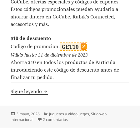
GoCube, ofertas especiales y códigos de cupones.
Estos códigos promocionales pueden ayudarlo a
ahorrar dinero en GoCube, Rubik’s Connected,
accesorios y más.
$10 de descuento
Código de promoción:
GET10
Válido hasta: 31 de diciembre de 2023
Ahorra $10 en todos los productos de Particula
introduciendo este código de descuento antes de
finalizar tu pedido.
Códigos Descuento Particula
Sigue leyendo
Publicado
Categorías
3 mayo, 2026
Juguetes y Videojuegos
,
Sitio web
el
en Códigos Descuento Particula
internacional
2 comentarios