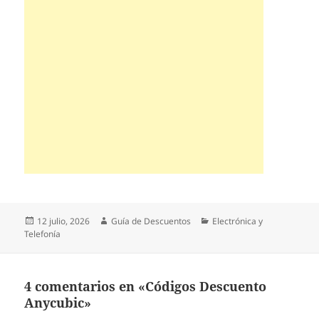
Publicado
Autor
Categorías
12 julio, 2026
Guía de Descuentos
Electrónica y
el
Telefonía
4 comentarios en «Códigos Descuento
Anycubic»