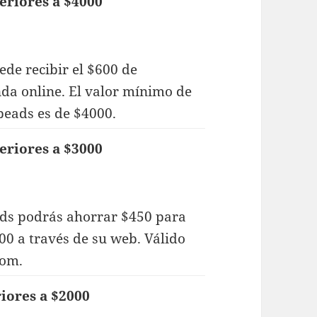
eriores a $4000
de recibir el $600 de
nda online. El valor mínimo de
eads es de $4000.
eriores a $3000
ads podrás ahorrar $450 para
0 a través de su web. Válido
com.
iores a $2000